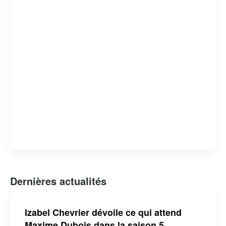
tout en offrant un regard critique sur les failles et les
forces du système judiciaire. « Indéfendable » est non
seulement un divertissement de qualité, mais aussi une
réflexion profonde sur la nature de la justice et de la
défense des droits humains.
Dernières actualités
Izabel Chevrier dévoile ce qui attend
Maxime Dubois dans la saison 5