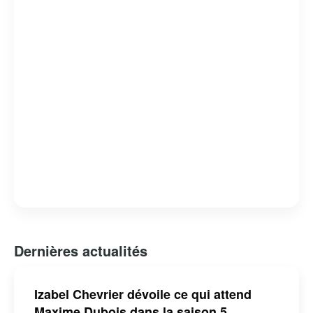
tout en offrant un regard critique sur les failles et les
forces du système judiciaire. « Indéfendable » est non
seulement un divertissement de qualité, mais aussi une
réflexion profonde sur la nature de la justice et de la
défense des droits humains.
Dernières actualités
Izabel Chevrier dévoile ce qui attend
Maxime Dubois dans la saison 5