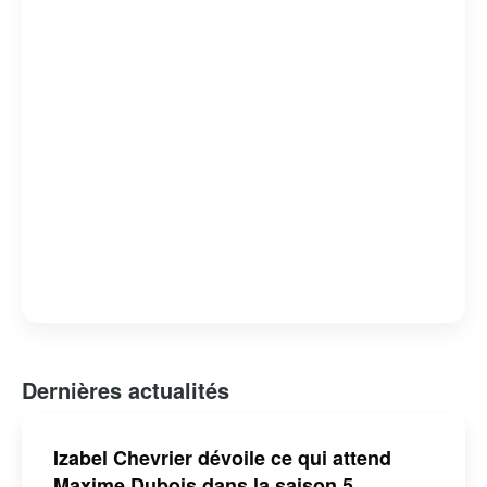
tout en offrant un regard critique sur les failles et les
forces du système judiciaire. « Indéfendable » est non
seulement un divertissement de qualité, mais aussi une
réflexion profonde sur la nature de la justice et de la
défense des droits humains.
Dernières actualités
Izabel Chevrier dévoile ce qui attend
Maxime Dubois dans la saison 5