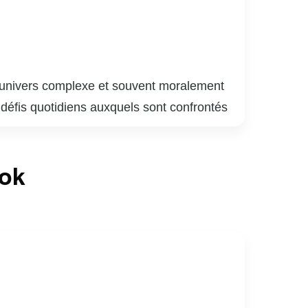
 l’univers complexe et souvent moralement
s défis quotidiens auxquels sont confrontés
s leur quête de justice. Chaque épisode
les individus qui y naviguent. Avec des
ook
ence en mêlant drame, suspense et réflexion
 l’innocence, tout en offrant un regard
ertissement de qualité, mais aussi une