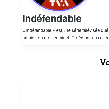
Indéfendable
« Indéfendable » est une série télévisée qu
ambigu du droit criminel. Créée par un collec
les avocats de la défense, tout en explorant
présente des cas inspirés de faits réels, off
Vo
performances remarquables de ses acteurs pr
sociale. La série invite les spectateurs à que
critique sur les failles et les forces du sys
réflexion profonde sur la nature de la justic