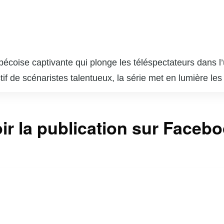
ébécoise captivante qui plonge les téléspectateurs dans
tif de scénaristes talentueux, la série met en lumière le
 les dilemmes éthiques et personnels qui surgissent dan
rant une perspective nuancée sur le système judiciaire et 
ir la publication sur Faceb
incipaux, « Indéfendable » réussit à captiver son audi
stionner leurs propres perceptions de la culpabilité et de
tème judiciaire. « Indéfendable » est non seulement un div
e et de la défense des droits humains.