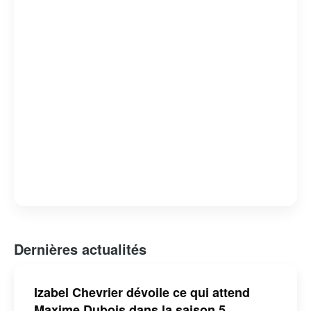
tout en offrant un regard critique sur les failles et les
forces du système judiciaire. « Indéfendable » est non
seulement un divertissement de qualité, mais aussi une
réflexion profonde sur la nature de la justice et de la
défense des droits humains.
Dernières actualités
Izabel Chevrier dévoile ce qui attend
Maxime Dubois dans la saison 5