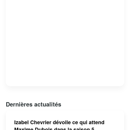
tout en offrant un regard critique sur les failles et les
forces du système judiciaire. « Indéfendable » est non
seulement un divertissement de qualité, mais aussi une
réflexion profonde sur la nature de la justice et de la
défense des droits humains.
Dernières actualités
Izabel Chevrier dévoile ce qui attend
Maxime Dubois dans la saison 5