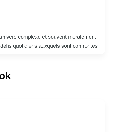
 l’univers complexe et souvent moralement
s défis quotidiens auxquels sont confrontés
s leur quête de justice. Chaque épisode
les individus qui y naviguent. Avec des
ook
ence en mêlant drame, suspense et réflexion
 l’innocence, tout en offrant un regard
ertissement de qualité, mais aussi une