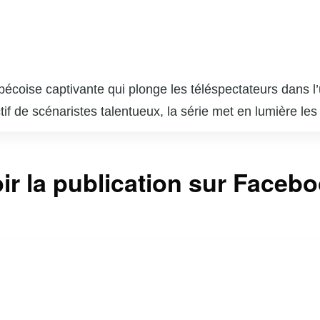
ébécoise captivante qui plonge les téléspectateurs dans
tif de scénaristes talentueux, la série met en lumière le
 les dilemmes éthiques et personnels qui surgissent dan
rant une perspective nuancée sur le système judiciaire et 
ir la publication sur Faceb
incipaux, « Indéfendable » réussit à captiver son audi
stionner leurs propres perceptions de la culpabilité et de
tème judiciaire. « Indéfendable » est non seulement un div
e et de la défense des droits humains.