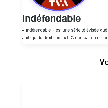
Indéfendable
« Indéfendable » est une série télévisée qu
ambigu du droit criminel. Créée par un collec
les avocats de la défense, tout en explorant
présente des cas inspirés de faits réels, off
Vo
performances remarquables de ses acteurs pr
sociale. La série invite les spectateurs à que
critique sur les failles et les forces du sys
réflexion profonde sur la nature de la justic