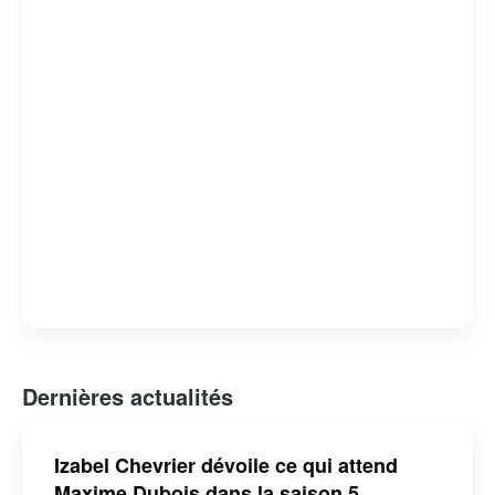
tout en offrant un regard critique sur les failles et les
forces du système judiciaire. « Indéfendable » est non
seulement un divertissement de qualité, mais aussi une
réflexion profonde sur la nature de la justice et de la
défense des droits humains.
Dernières actualités
Izabel Chevrier dévoile ce qui attend
Maxime Dubois dans la saison 5