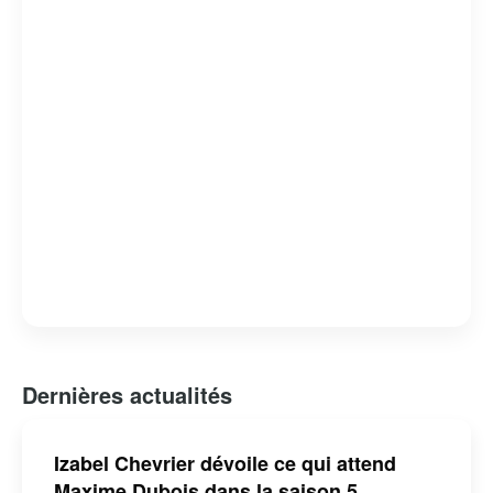
tout en offrant un regard critique sur les failles et les
forces du système judiciaire. « Indéfendable » est non
seulement un divertissement de qualité, mais aussi une
réflexion profonde sur la nature de la justice et de la
défense des droits humains.
Dernières actualités
Izabel Chevrier dévoile ce qui attend
Maxime Dubois dans la saison 5