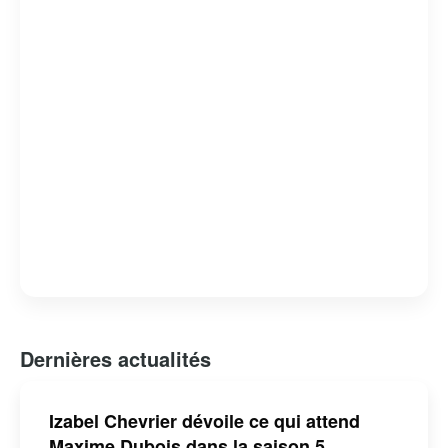
tout en offrant un regard critique sur les failles et les
forces du système judiciaire. « Indéfendable » est non
seulement un divertissement de qualité, mais aussi une
réflexion profonde sur la nature de la justice et de la
défense des droits humains.
Dernières actualités
Izabel Chevrier dévoile ce qui attend
Maxime Dubois dans la saison 5