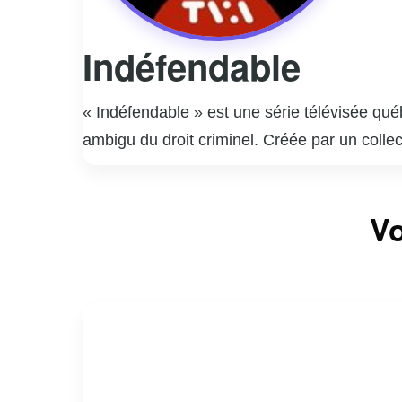
Indéfendable
« Indéfendable » est une série télévisée qu
ambigu du droit criminel. Créée par un collec
les avocats de la défense, tout en explorant
présente des cas inspirés de faits réels, off
Vo
performances remarquables de ses acteurs pr
sociale. La série invite les spectateurs à que
critique sur les failles et les forces du sys
réflexion profonde sur la nature de la justic