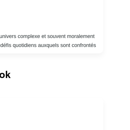
 l’univers complexe et souvent moralement
s défis quotidiens auxquels sont confrontés
s leur quête de justice. Chaque épisode
les individus qui y naviguent. Avec des
ook
ence en mêlant drame, suspense et réflexion
 l’innocence, tout en offrant un regard
ertissement de qualité, mais aussi une