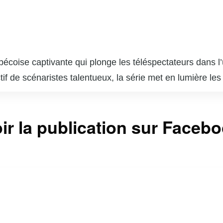
ébécoise captivante qui plonge les téléspectateurs dans
tif de scénaristes talentueux, la série met en lumière le
 les dilemmes éthiques et personnels qui surgissent dan
rant une perspective nuancée sur le système judiciaire et 
ir la publication sur Faceb
incipaux, « Indéfendable » réussit à captiver son audi
stionner leurs propres perceptions de la culpabilité et de
tème judiciaire. « Indéfendable » est non seulement un div
e et de la défense des droits humains.