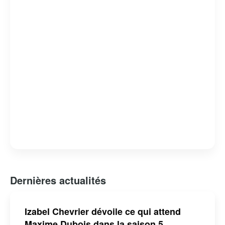
tout en offrant un regard critique sur les failles et les
forces du système judiciaire. « Indéfendable » est non
seulement un divertissement de qualité, mais aussi une
réflexion profonde sur la nature de la justice et de la
défense des droits humains.
Dernières actualités
Izabel Chevrier dévoile ce qui attend
Maxime Dubois dans la saison 5