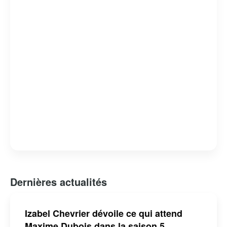
tout en offrant un regard critique sur les failles et les
forces du système judiciaire. « Indéfendable » est non
seulement un divertissement de qualité, mais aussi une
réflexion profonde sur la nature de la justice et de la
défense des droits humains.
Dernières actualités
Izabel Chevrier dévoile ce qui attend
Maxime Dubois dans la saison 5