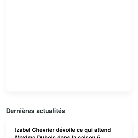
tout en offrant un regard critique sur les failles et les
forces du système judiciaire. « Indéfendable » est non
seulement un divertissement de qualité, mais aussi une
réflexion profonde sur la nature de la justice et de la
défense des droits humains.
Dernières actualités
Izabel Chevrier dévoile ce qui attend
Maxime Dubois dans la saison 5