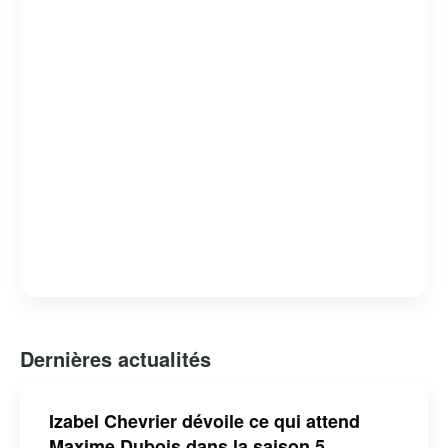
tout en offrant un regard critique sur les failles et les
forces du système judiciaire. « Indéfendable » est non
seulement un divertissement de qualité, mais aussi une
réflexion profonde sur la nature de la justice et de la
défense des droits humains.
Dernières actualités
Izabel Chevrier dévoile ce qui attend
Maxime Dubois dans la saison 5