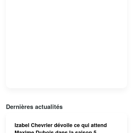
tout en offrant un regard critique sur les failles et les
forces du système judiciaire. « Indéfendable » est non
seulement un divertissement de qualité, mais aussi une
réflexion profonde sur la nature de la justice et de la
défense des droits humains.
Dernières actualités
Izabel Chevrier dévoile ce qui attend
Maxime Dubois dans la saison 5