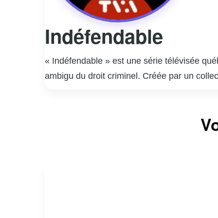
Indéfendable
« Indéfendable » est une série télévisée qu
ambigu du droit criminel. Créée par un collec
les avocats de la défense, tout en explorant
présente des cas inspirés de faits réels, off
Vo
performances remarquables de ses acteurs pr
sociale. La série invite les spectateurs à que
critique sur les failles et les forces du sys
réflexion profonde sur la nature de la justic