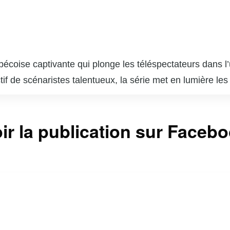
ébécoise captivante qui plonge les téléspectateurs dans
tif de scénaristes talentueux, la série met en lumière le
 les dilemmes éthiques et personnels qui surgissent dan
rant une perspective nuancée sur le système judiciaire et 
ir la publication sur Faceb
incipaux, « Indéfendable » réussit à captiver son audi
stionner leurs propres perceptions de la culpabilité et de
tème judiciaire. « Indéfendable » est non seulement un div
e et de la défense des droits humains.