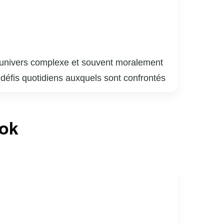
 l’univers complexe et souvent moralement
s défis quotidiens auxquels sont confrontés
s leur quête de justice. Chaque épisode
les individus qui y naviguent. Avec des
ook
ence en mêlant drame, suspense et réflexion
 l’innocence, tout en offrant un regard
ertissement de qualité, mais aussi une