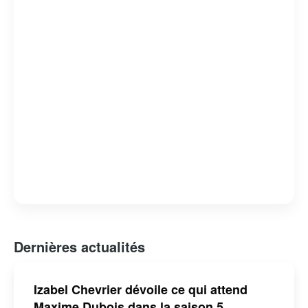
tout en offrant un regard critique sur les failles et les
forces du système judiciaire. « Indéfendable » est non
seulement un divertissement de qualité, mais aussi une
réflexion profonde sur la nature de la justice et de la
défense des droits humains.
Dernières actualités
Izabel Chevrier dévoile ce qui attend
Maxime Dubois dans la saison 5