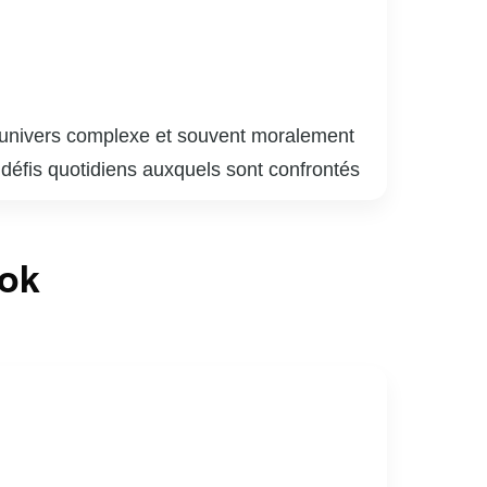
 l’univers complexe et souvent moralement
s défis quotidiens auxquels sont confrontés
s leur quête de justice. Chaque épisode
les individus qui y naviguent. Avec des
ook
ence en mêlant drame, suspense et réflexion
 l’innocence, tout en offrant un regard
ertissement de qualité, mais aussi une