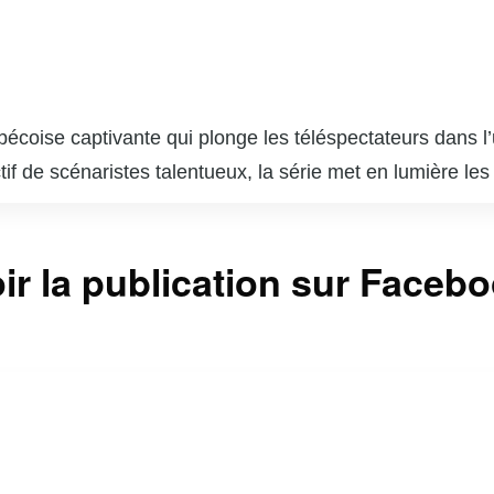
ébécoise captivante qui plonge les téléspectateurs dans
tif de scénaristes talentueux, la série met en lumière le
 les dilemmes éthiques et personnels qui surgissent dan
rant une perspective nuancée sur le système judiciaire et 
ir la publication sur Faceb
incipaux, « Indéfendable » réussit à captiver son audi
stionner leurs propres perceptions de la culpabilité et de
tème judiciaire. « Indéfendable » est non seulement un div
e et de la défense des droits humains.