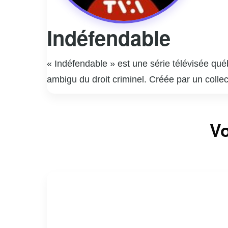
Indéfendable
« Indéfendable » est une série télévisée qu
ambigu du droit criminel. Créée par un collec
les avocats de la défense, tout en explorant
présente des cas inspirés de faits réels, off
Vo
performances remarquables de ses acteurs pr
sociale. La série invite les spectateurs à que
critique sur les failles et les forces du sys
réflexion profonde sur la nature de la justic