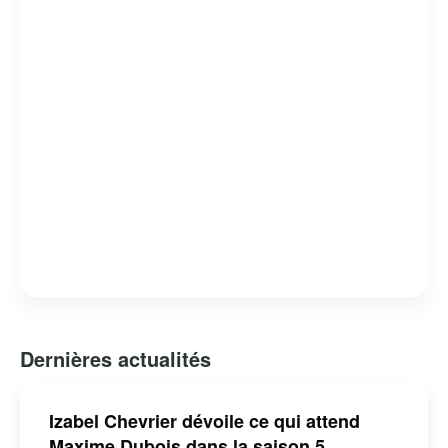
tout en offrant un regard critique sur les failles et les
forces du système judiciaire. « Indéfendable » est non
seulement un divertissement de qualité, mais aussi une
réflexion profonde sur la nature de la justice et de la
défense des droits humains.
Dernières actualités
Izabel Chevrier dévoile ce qui attend
Maxime Dubois dans la saison 5