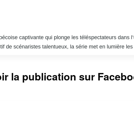
ébécoise captivante qui plonge les téléspectateurs dans
tif de scénaristes talentueux, la série met en lumière le
 les dilemmes éthiques et personnels qui surgissent dan
rant une perspective nuancée sur le système judiciaire et 
ir la publication sur Faceb
incipaux, « Indéfendable » réussit à captiver son audi
stionner leurs propres perceptions de la culpabilité et de
tème judiciaire. « Indéfendable » est non seulement un div
e et de la défense des droits humains.