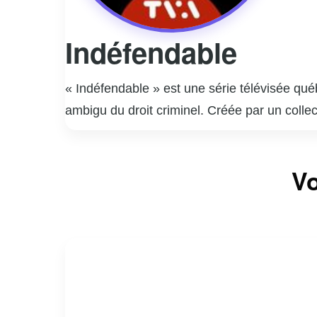
Indéfendable
« Indéfendable » est une série télévisée qu
ambigu du droit criminel. Créée par un collec
les avocats de la défense, tout en explorant
présente des cas inspirés de faits réels, off
Vo
performances remarquables de ses acteurs pr
sociale. La série invite les spectateurs à que
critique sur les failles et les forces du sys
réflexion profonde sur la nature de la justic