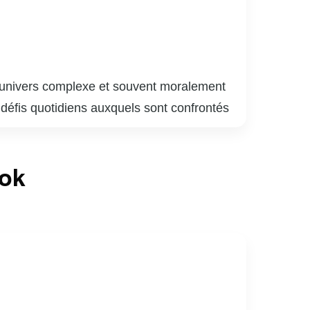
 l’univers complexe et souvent moralement
s défis quotidiens auxquels sont confrontés
s leur quête de justice. Chaque épisode
les individus qui y naviguent. Avec des
ook
ence en mêlant drame, suspense et réflexion
 l’innocence, tout en offrant un regard
ertissement de qualité, mais aussi une