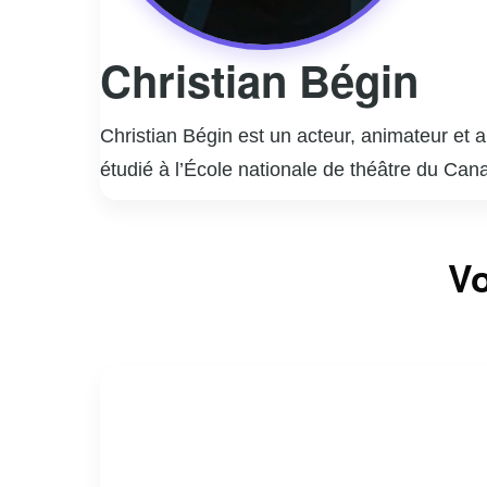
Christian Bégin
Christian Bégin est un acteur, animateur et 
étudié à l’École nationale de théâtre du Can
mémorables dans des séries telles que « La G
l’émission culinaire « Curieux Bégin », où il
Vo
Christian Bégin est également un auteur acco
québécoise et son talent indéniable font de lu