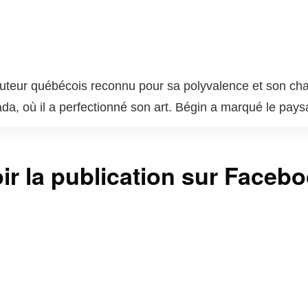
auteur québécois reconnu pour sa polyvalence et son cha
ada, où il a perfectionné son art. Bégin a marqué le pay
alère » et « Mémoires vives ». En tant qu’animateur, il 
 partage sa passion pour la gastronomie avec un public fid
ir la publication sur Faceb
mpli, ayant écrit plusieurs pièces de théâtre et scénar
i une figure incontournable du milieu artistique.