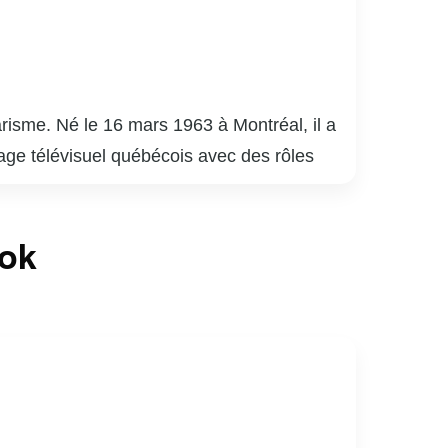
risme. Né le 16 mars 1963 à Montréal, il a
sage télévisuel québécois avec des rôles
est surtout connu pour son travail sur
èle. En plus de sa carrière à l’écran,
ook
ios. Son engagement envers la culture