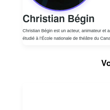
Christian Bégin
Christian Bégin est un acteur, animateur et 
étudié à l’École nationale de théâtre du Can
mémorables dans des séries telles que « La G
l’émission culinaire « Curieux Bégin », où il
Vo
Christian Bégin est également un auteur acco
québécoise et son talent indéniable font de lu