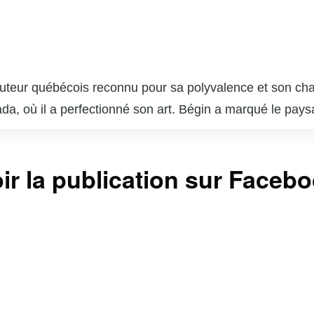
auteur québécois reconnu pour sa polyvalence et son cha
ada, où il a perfectionné son art. Bégin a marqué le pay
alère » et « Mémoires vives ». En tant qu’animateur, il 
 partage sa passion pour la gastronomie avec un public fid
ir la publication sur Faceb
mpli, ayant écrit plusieurs pièces de théâtre et scénar
i une figure incontournable du milieu artistique.