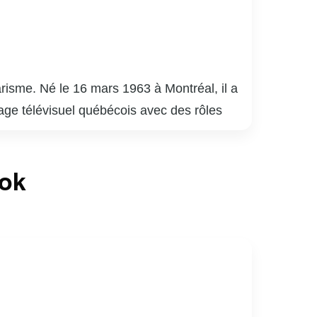
risme. Né le 16 mars 1963 à Montréal, il a
sage télévisuel québécois avec des rôles
est surtout connu pour son travail sur
èle. En plus de sa carrière à l’écran,
ook
ios. Son engagement envers la culture