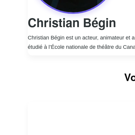
Christian Bégin
Christian Bégin est un acteur, animateur et 
étudié à l’École nationale de théâtre du Can
mémorables dans des séries telles que « La G
l’émission culinaire « Curieux Bégin », où il
Vo
Christian Bégin est également un auteur acco
québécoise et son talent indéniable font de lu