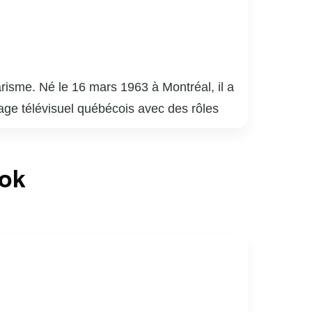
risme. Né le 16 mars 1963 à Montréal, il a
sage télévisuel québécois avec des rôles
est surtout connu pour son travail sur
èle. En plus de sa carrière à l’écran,
ook
ios. Son engagement envers la culture