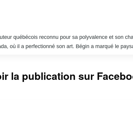
auteur québécois reconnu pour sa polyvalence et son cha
ada, où il a perfectionné son art. Bégin a marqué le pay
alère » et « Mémoires vives ». En tant qu’animateur, il 
 partage sa passion pour la gastronomie avec un public fid
ir la publication sur Faceb
mpli, ayant écrit plusieurs pièces de théâtre et scénar
i une figure incontournable du milieu artistique.