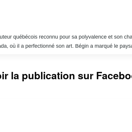
auteur québécois reconnu pour sa polyvalence et son cha
ada, où il a perfectionné son art. Bégin a marqué le pay
alère » et « Mémoires vives ». En tant qu’animateur, il 
 partage sa passion pour la gastronomie avec un public fid
ir la publication sur Faceb
mpli, ayant écrit plusieurs pièces de théâtre et scénar
i une figure incontournable du milieu artistique.