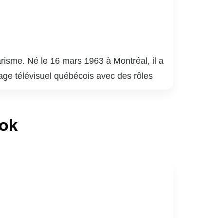
risme. Né le 16 mars 1963 à Montréal, il a
sage télévisuel québécois avec des rôles
est surtout connu pour son travail sur
èle. En plus de sa carrière à l’écran,
ook
ios. Son engagement envers la culture