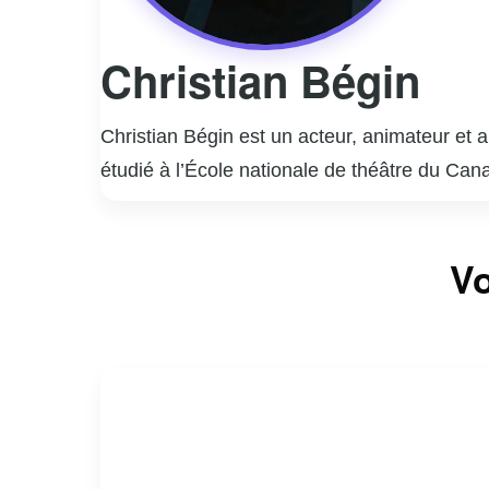
Christian Bégin
Christian Bégin est un acteur, animateur et 
étudié à l’École nationale de théâtre du Can
mémorables dans des séries telles que « La G
l’émission culinaire « Curieux Bégin », où il
Vo
Christian Bégin est également un auteur acco
québécoise et son talent indéniable font de lu