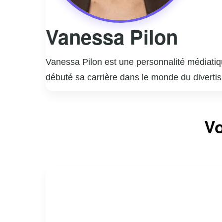
Vanessa Pilon
Vanessa Pilon est une personnalité médiatiq
débuté sa carrière dans le monde du diverti
style unique et son approche authentique, ce
Elle a animé plusieurs émissions populaires
Vo
son énergie contagieuse et sa passion pour 
engagement social et environnemental. Elle ut
l’environnement à l’égalité des genres.
En dehors de sa carrière médiatique, Vaness
personnelle et professionnelle, inspirant ains
même fait d’elle une figure emblématique e