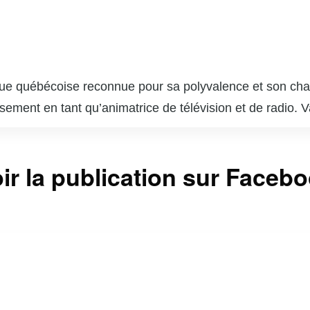
ue québécoise reconnue pour sa polyvalence et son charis
ssement en tant qu’animatrice de télévision et de radio
 qui lui a permis de se faire une place de choix dans l
, notamment sur les chaînes VRAK.TV et MusiquePlus, où 
ir la publication sur Faceb
la culture pop. En plus de ses talents d’animatrice, Va
ilise sa notoriété pour sensibiliser le public à diverses 
a est aussi une influenceuse active sur les réseaux soc
i une communauté fidèle. Sa capacité à jongler entre diffé
t respectée au Québec.