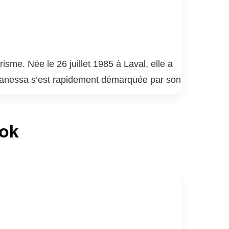
me. Née le 26 juillet 1985 à Laval, elle a
. Vanessa s’est rapidement démarquée par son
e paysage médiatique québécois.
elle a su captiver un large public grâce à
ook
nessa Pilon est également reconnue pour son
causes, allant de la protection de
iaux, où elle partage des moments de sa vie
rents rôles tout en restant fidèle à elle-