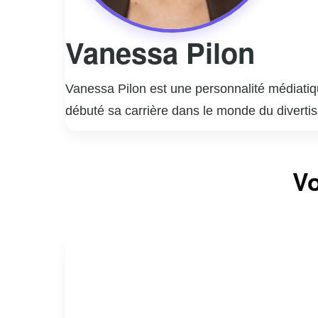
Vanessa Pilon
Vanessa Pilon est une personnalité médiatiq
débuté sa carrière dans le monde du diverti
style unique et son approche authentique, ce
Elle a animé plusieurs émissions populaires
Vo
son énergie contagieuse et sa passion pour 
engagement social et environnemental. Elle ut
l’environnement à l’égalité des genres.
En dehors de sa carrière médiatique, Vaness
personnelle et professionnelle, inspirant ains
même fait d’elle une figure emblématique e