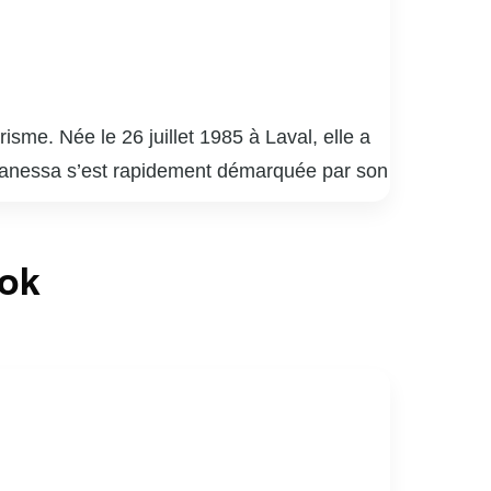
me. Née le 26 juillet 1985 à Laval, elle a
. Vanessa s’est rapidement démarquée par son
e paysage médiatique québécois.
elle a su captiver un large public grâce à
ook
nessa Pilon est également reconnue pour son
causes, allant de la protection de
iaux, où elle partage des moments de sa vie
rents rôles tout en restant fidèle à elle-