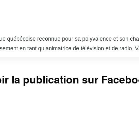
ue québécoise reconnue pour sa polyvalence et son charis
ssement en tant qu’animatrice de télévision et de radio
 qui lui a permis de se faire une place de choix dans l
, notamment sur les chaînes VRAK.TV et MusiquePlus, où 
ir la publication sur Faceb
la culture pop. En plus de ses talents d’animatrice, Va
ilise sa notoriété pour sensibiliser le public à diverses 
a est aussi une influenceuse active sur les réseaux soc
i une communauté fidèle. Sa capacité à jongler entre diffé
t respectée au Québec.