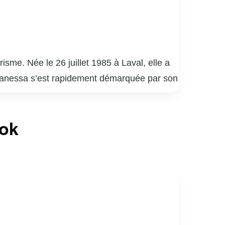
me. Née le 26 juillet 1985 à Laval, elle a
. Vanessa s’est rapidement démarquée par son
e paysage médiatique québécois.
elle a su captiver un large public grâce à
ook
nessa Pilon est également reconnue pour son
causes, allant de la protection de
iaux, où elle partage des moments de sa vie
rents rôles tout en restant fidèle à elle-