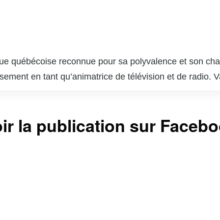
ue québécoise reconnue pour sa polyvalence et son charis
ssement en tant qu’animatrice de télévision et de radio
 qui lui a permis de se faire une place de choix dans l
, notamment sur les chaînes VRAK.TV et MusiquePlus, où 
ir la publication sur Faceb
la culture pop. En plus de ses talents d’animatrice, Va
ilise sa notoriété pour sensibiliser le public à diverses 
a est aussi une influenceuse active sur les réseaux soc
i une communauté fidèle. Sa capacité à jongler entre diffé
t respectée au Québec.