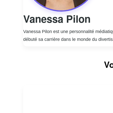
Vanessa Pilon
Vanessa Pilon est une personnalité médiatiq
débuté sa carrière dans le monde du diverti
style unique et son approche authentique, ce
Elle a animé plusieurs émissions populaires
Vo
son énergie contagieuse et sa passion pour 
engagement social et environnemental. Elle ut
l’environnement à l’égalité des genres.
En dehors de sa carrière médiatique, Vaness
personnelle et professionnelle, inspirant ains
même fait d’elle une figure emblématique e