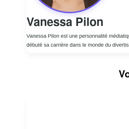
Vanessa Pilon
Vanessa Pilon est une personnalité médiatiq
débuté sa carrière dans le monde du diverti
style unique et son approche authentique, ce
Elle a animé plusieurs émissions populaires
Vo
son énergie contagieuse et sa passion pour 
engagement social et environnemental. Elle ut
l’environnement à l’égalité des genres.
En dehors de sa carrière médiatique, Vaness
personnelle et professionnelle, inspirant ains
même fait d’elle une figure emblématique e