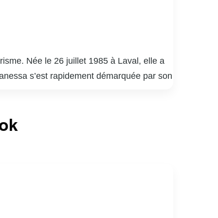
me. Née le 26 juillet 1985 à Laval, elle a
. Vanessa s’est rapidement démarquée par son
e paysage médiatique québécois.
elle a su captiver un large public grâce à
ook
nessa Pilon est également reconnue pour son
causes, allant de la protection de
iaux, où elle partage des moments de sa vie
rents rôles tout en restant fidèle à elle-