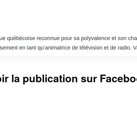
ue québécoise reconnue pour sa polyvalence et son charis
ssement en tant qu’animatrice de télévision et de radio
 qui lui a permis de se faire une place de choix dans l
, notamment sur les chaînes VRAK.TV et MusiquePlus, où 
ir la publication sur Faceb
la culture pop. En plus de ses talents d’animatrice, Va
ilise sa notoriété pour sensibiliser le public à diverses 
a est aussi une influenceuse active sur les réseaux soc
i une communauté fidèle. Sa capacité à jongler entre diffé
t respectée au Québec.