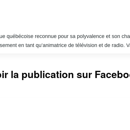
ue québécoise reconnue pour sa polyvalence et son charis
ssement en tant qu’animatrice de télévision et de radio
 qui lui a permis de se faire une place de choix dans l
, notamment sur les chaînes VRAK.TV et MusiquePlus, où 
ir la publication sur Faceb
la culture pop. En plus de ses talents d’animatrice, Va
ilise sa notoriété pour sensibiliser le public à diverses 
a est aussi une influenceuse active sur les réseaux soc
i une communauté fidèle. Sa capacité à jongler entre diffé
t respectée au Québec.