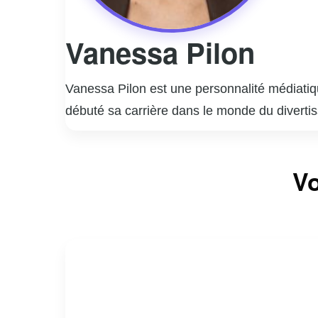
Vanessa Pilon
Vanessa Pilon est une personnalité médiatiq
débuté sa carrière dans le monde du diverti
style unique et son approche authentique, ce
Elle a animé plusieurs émissions populaires
Vo
son énergie contagieuse et sa passion pour 
engagement social et environnemental. Elle ut
l’environnement à l’égalité des genres.
En dehors de sa carrière médiatique, Vaness
personnelle et professionnelle, inspirant ains
même fait d’elle une figure emblématique e