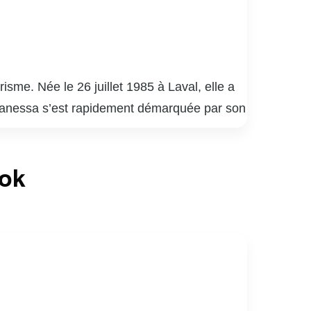
me. Née le 26 juillet 1985 à Laval, elle a
. Vanessa s’est rapidement démarquée par son
e paysage médiatique québécois.
elle a su captiver un large public grâce à
ook
nessa Pilon est également reconnue pour son
causes, allant de la protection de
iaux, où elle partage des moments de sa vie
rents rôles tout en restant fidèle à elle-