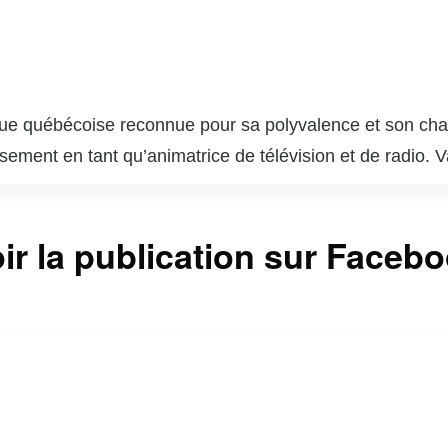
ue québécoise reconnue pour sa polyvalence et son charis
ssement en tant qu’animatrice de télévision et de radio
 qui lui a permis de se faire une place de choix dans l
, notamment sur les chaînes VRAK.TV et MusiquePlus, où 
ir la publication sur Faceb
la culture pop. En plus de ses talents d’animatrice, Va
ilise sa notoriété pour sensibiliser le public à diverses 
a est aussi une influenceuse active sur les réseaux soc
i une communauté fidèle. Sa capacité à jongler entre diffé
t respectée au Québec.