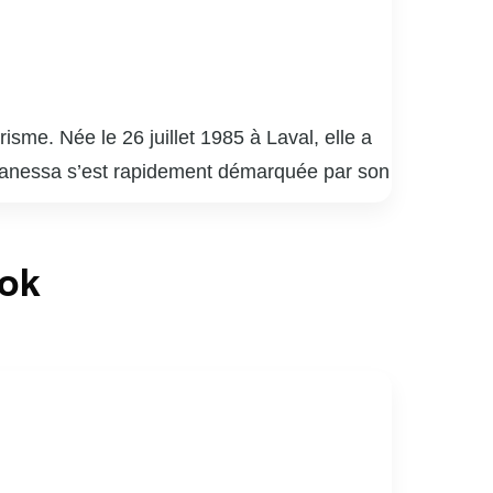
me. Née le 26 juillet 1985 à Laval, elle a
. Vanessa s’est rapidement démarquée par son
e paysage médiatique québécois.
elle a su captiver un large public grâce à
ook
nessa Pilon est également reconnue pour son
causes, allant de la protection de
iaux, où elle partage des moments de sa vie
rents rôles tout en restant fidèle à elle-