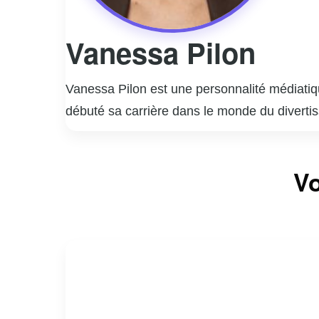
Vanessa Pilon
Vanessa Pilon est une personnalité médiatiq
débuté sa carrière dans le monde du diverti
style unique et son approche authentique, ce
Elle a animé plusieurs émissions populaires
Vo
son énergie contagieuse et sa passion pour 
engagement social et environnemental. Elle ut
l’environnement à l’égalité des genres.
En dehors de sa carrière médiatique, Vaness
personnelle et professionnelle, inspirant ains
même fait d’elle une figure emblématique e