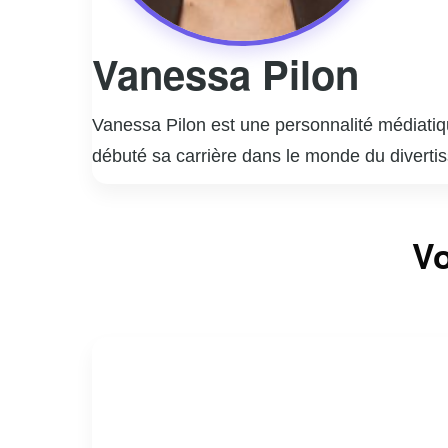
Vanessa Pilon
Vanessa Pilon est une personnalité médiatiq
débuté sa carrière dans le monde du diverti
style unique et son approche authentique, ce
Elle a animé plusieurs émissions populaires
Vo
son énergie contagieuse et sa passion pour 
engagement social et environnemental. Elle ut
l’environnement à l’égalité des genres.
En dehors de sa carrière médiatique, Vaness
personnelle et professionnelle, inspirant ains
même fait d’elle une figure emblématique e