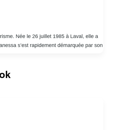
me. Née le 26 juillet 1985 à Laval, elle a
. Vanessa s’est rapidement démarquée par son
e paysage médiatique québécois.
elle a su captiver un large public grâce à
ook
nessa Pilon est également reconnue pour son
causes, allant de la protection de
iaux, où elle partage des moments de sa vie
rents rôles tout en restant fidèle à elle-