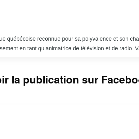
ue québécoise reconnue pour sa polyvalence et son charis
ssement en tant qu’animatrice de télévision et de radio
 qui lui a permis de se faire une place de choix dans l
, notamment sur les chaînes VRAK.TV et MusiquePlus, où 
ir la publication sur Faceb
la culture pop. En plus de ses talents d’animatrice, Va
ilise sa notoriété pour sensibiliser le public à diverses 
a est aussi une influenceuse active sur les réseaux soc
i une communauté fidèle. Sa capacité à jongler entre diffé
t respectée au Québec.