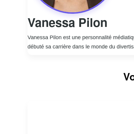
Vanessa Pilon
Vanessa Pilon est une personnalité médiatiq
débuté sa carrière dans le monde du diverti
style unique et son approche authentique, ce
Elle a animé plusieurs émissions populaires
Vo
son énergie contagieuse et sa passion pour 
engagement social et environnemental. Elle ut
l’environnement à l’égalité des genres.
En dehors de sa carrière médiatique, Vaness
personnelle et professionnelle, inspirant ains
même fait d’elle une figure emblématique e