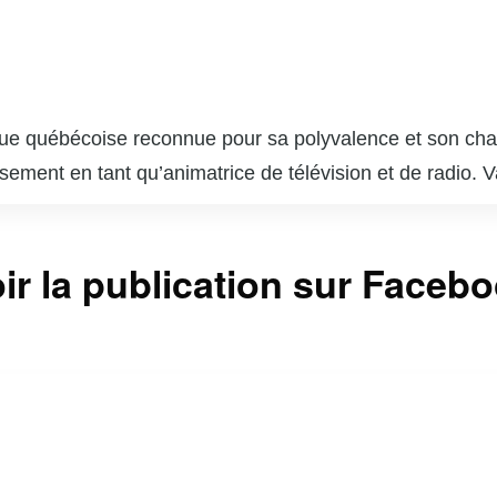
ue québécoise reconnue pour sa polyvalence et son charis
ssement en tant qu’animatrice de télévision et de radio
 qui lui a permis de se faire une place de choix dans l
, notamment sur les chaînes VRAK.TV et MusiquePlus, où 
ir la publication sur Faceb
la culture pop. En plus de ses talents d’animatrice, Va
ilise sa notoriété pour sensibiliser le public à diverses 
a est aussi une influenceuse active sur les réseaux soc
i une communauté fidèle. Sa capacité à jongler entre diffé
t respectée au Québec.