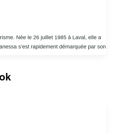
me. Née le 26 juillet 1985 à Laval, elle a
. Vanessa s’est rapidement démarquée par son
e paysage médiatique québécois.
elle a su captiver un large public grâce à
ook
nessa Pilon est également reconnue pour son
causes, allant de la protection de
iaux, où elle partage des moments de sa vie
rents rôles tout en restant fidèle à elle-