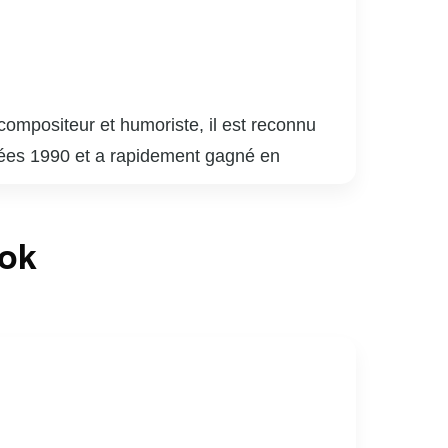
compositeur et humoriste, il est reconnu
nnées 1990 et a rapidement gagné en
 sa carrière musicale, il a également fait
oude.
e de « The Voice », où il a aidé de
ook
i ont valu plusieurs prix et distinctions,
 père de famille dévoué et un entrepreneur,
e musicale canadienne avec sa passion et son