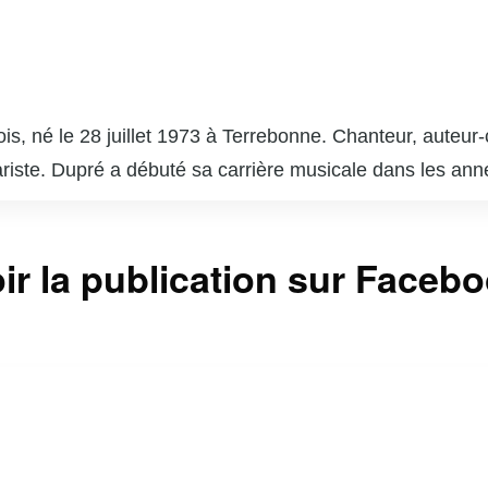
is, né le 28 juillet 1973 à Terrebonne. Chanteur, auteur-
itariste. Dupré a débuté sa carrière musicale dans les a
er vers toi » et « Nous sommes les mêmes ». En plus de
ant avec des figures emblématiques comme Louis-José H
coach dans l’émission « La Voix », la version québécois
ir la publication sur Faceb
tre. Son engagement envers la musique et son charisme lu
l québécois. En dehors de la scène, il est également un
 Marc Dupré continue d’influencer et d’inspirer la scèn