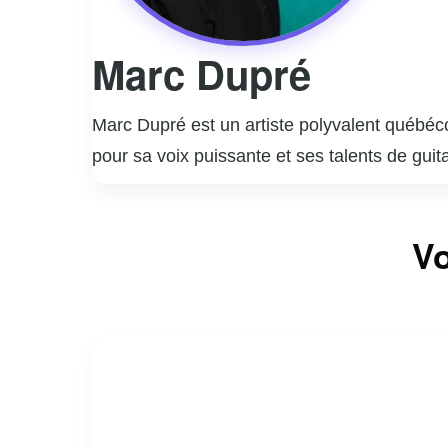
Marc Dupré
Marc Dupré est un artiste polyvalent québéco
pour sa voix puissante et ses talents de gu
popularité grâce à des succès comme « Voyag
ses preuves en tant qu’humoriste, collabor
Marc Dupré est aussi connu pour son rôle de 
Vo
nombreux talents émergents à se faire connaî
consolidant sa place dans le paysage culture
ayant lancé sa propre maison de production.
dévouement.