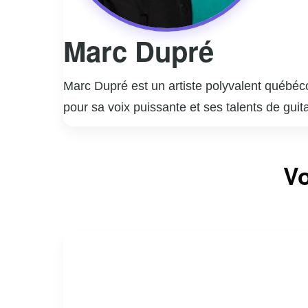
Marc Dupré
Marc Dupré est un artiste polyvalent québéco
pour sa voix puissante et ses talents de gu
popularité grâce à des succès comme « Voyag
ses preuves en tant qu’humoriste, collabor
Marc Dupré est aussi connu pour son rôle de 
Vo
nombreux talents émergents à se faire connaî
consolidant sa place dans le paysage culture
ayant lancé sa propre maison de production.
dévouement.