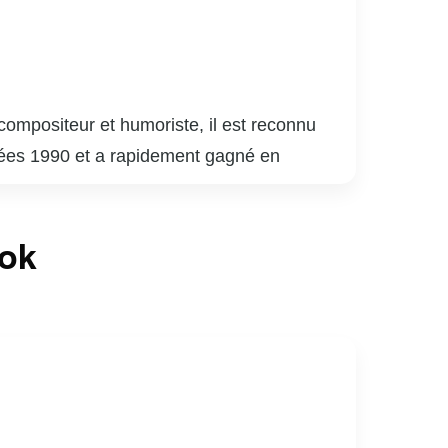
compositeur et humoriste, il est reconnu
nnées 1990 et a rapidement gagné en
 sa carrière musicale, il a également fait
oude.
e de « The Voice », où il a aidé de
ook
i ont valu plusieurs prix et distinctions,
 père de famille dévoué et un entrepreneur,
e musicale canadienne avec sa passion et son