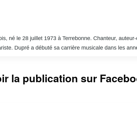
is, né le 28 juillet 1973 à Terrebonne. Chanteur, auteur-
itariste. Dupré a débuté sa carrière musicale dans les a
er vers toi » et « Nous sommes les mêmes ». En plus de
ant avec des figures emblématiques comme Louis-José H
coach dans l’émission « La Voix », la version québécois
ir la publication sur Faceb
tre. Son engagement envers la musique et son charisme lu
l québécois. En dehors de la scène, il est également un
 Marc Dupré continue d’influencer et d’inspirer la scèn