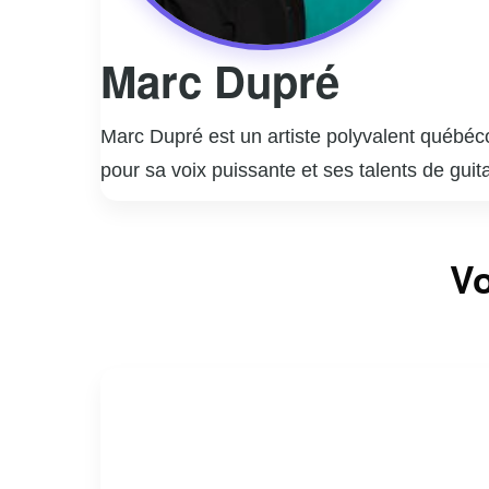
Marc Dupré
Marc Dupré est un artiste polyvalent québéco
pour sa voix puissante et ses talents de gu
popularité grâce à des succès comme « Voyag
ses preuves en tant qu’humoriste, collabor
Marc Dupré est aussi connu pour son rôle de 
Vo
nombreux talents émergents à se faire connaî
consolidant sa place dans le paysage culture
ayant lancé sa propre maison de production.
dévouement.