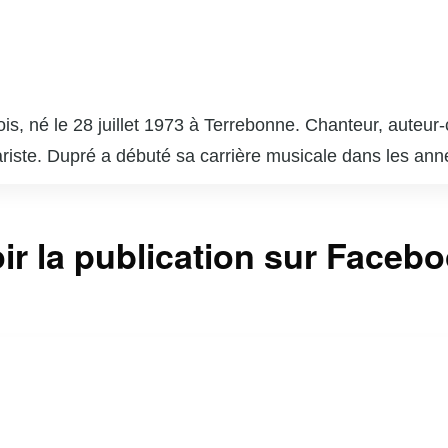
is, né le 28 juillet 1973 à Terrebonne. Chanteur, auteur-
itariste. Dupré a débuté sa carrière musicale dans les a
er vers toi » et « Nous sommes les mêmes ». En plus de
ant avec des figures emblématiques comme Louis-José H
coach dans l’émission « La Voix », la version québécois
ir la publication sur Faceb
tre. Son engagement envers la musique et son charisme lu
l québécois. En dehors de la scène, il est également un
 Marc Dupré continue d’influencer et d’inspirer la scèn