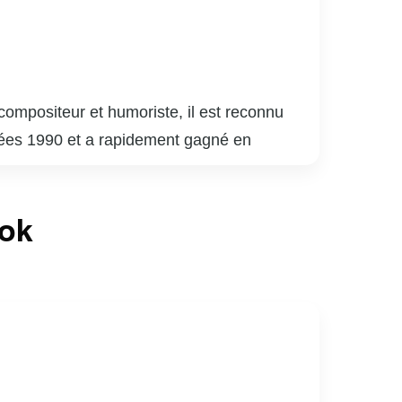
compositeur et humoriste, il est reconnu
nnées 1990 et a rapidement gagné en
 sa carrière musicale, il a également fait
oude.
e de « The Voice », où il a aidé de
ook
i ont valu plusieurs prix et distinctions,
 père de famille dévoué et un entrepreneur,
e musicale canadienne avec sa passion et son