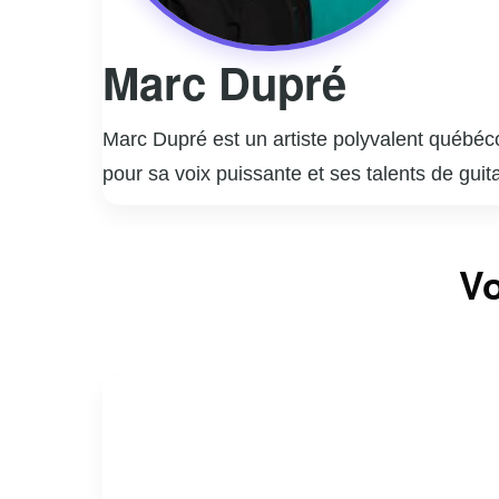
Marc Dupré
Marc Dupré est un artiste polyvalent québéco
pour sa voix puissante et ses talents de gu
popularité grâce à des succès comme « Voyag
ses preuves en tant qu’humoriste, collabor
Marc Dupré est aussi connu pour son rôle de 
Vo
nombreux talents émergents à se faire connaî
consolidant sa place dans le paysage culture
ayant lancé sa propre maison de production.
dévouement.