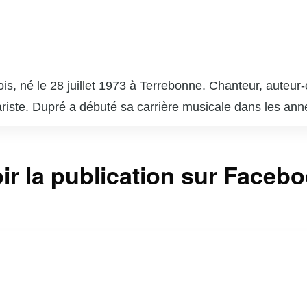
is, né le 28 juillet 1973 à Terrebonne. Chanteur, auteur-
itariste. Dupré a débuté sa carrière musicale dans les a
er vers toi » et « Nous sommes les mêmes ». En plus de
ant avec des figures emblématiques comme Louis-José H
coach dans l’émission « La Voix », la version québécois
ir la publication sur Faceb
tre. Son engagement envers la musique et son charisme lu
l québécois. En dehors de la scène, il est également un
 Marc Dupré continue d’influencer et d’inspirer la scèn