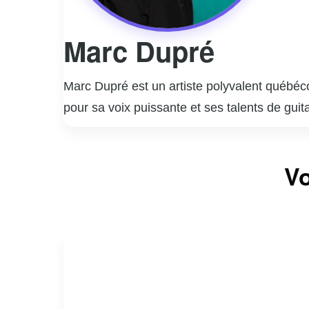
Marc Dupré
Marc Dupré est un artiste polyvalent québéco
pour sa voix puissante et ses talents de gu
popularité grâce à des succès comme « Voyag
ses preuves en tant qu’humoriste, collabor
Marc Dupré est aussi connu pour son rôle de 
Vo
nombreux talents émergents à se faire connaî
consolidant sa place dans le paysage culture
ayant lancé sa propre maison de production.
dévouement.