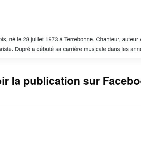
is, né le 28 juillet 1973 à Terrebonne. Chanteur, auteur-
itariste. Dupré a débuté sa carrière musicale dans les a
er vers toi » et « Nous sommes les mêmes ». En plus de
ant avec des figures emblématiques comme Louis-José H
coach dans l’émission « La Voix », la version québécois
ir la publication sur Faceb
tre. Son engagement envers la musique et son charisme lu
l québécois. En dehors de la scène, il est également un
 Marc Dupré continue d’influencer et d’inspirer la scèn