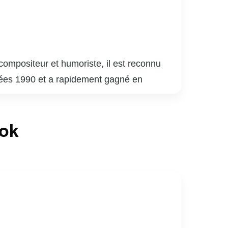
compositeur et humoriste, il est reconnu
nnées 1990 et a rapidement gagné en
 sa carrière musicale, il a également fait
oude.
e de « The Voice », où il a aidé de
ook
i ont valu plusieurs prix et distinctions,
 père de famille dévoué et un entrepreneur,
e musicale canadienne avec sa passion et son