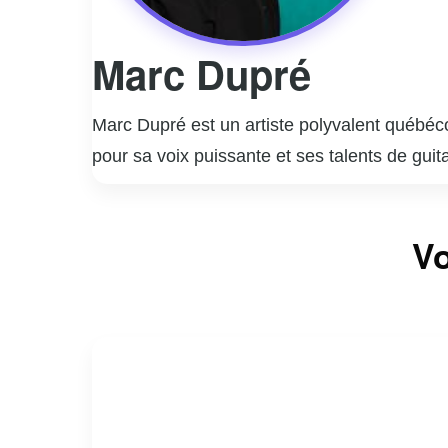
Marc Dupré
Marc Dupré est un artiste polyvalent québéco
pour sa voix puissante et ses talents de gu
popularité grâce à des succès comme « Voyag
ses preuves en tant qu’humoriste, collabor
Marc Dupré est aussi connu pour son rôle de 
Vo
nombreux talents émergents à se faire connaî
consolidant sa place dans le paysage culture
ayant lancé sa propre maison de production.
dévouement.