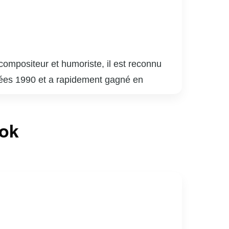
compositeur et humoriste, il est reconnu
nnées 1990 et a rapidement gagné en
 sa carrière musicale, il a également fait
oude.
e de « The Voice », où il a aidé de
ook
i ont valu plusieurs prix et distinctions,
 père de famille dévoué et un entrepreneur,
e musicale canadienne avec sa passion et son