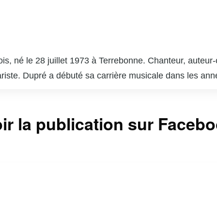
is, né le 28 juillet 1973 à Terrebonne. Chanteur, auteur-
itariste. Dupré a débuté sa carrière musicale dans les a
er vers toi » et « Nous sommes les mêmes ». En plus de
ant avec des figures emblématiques comme Louis-José H
coach dans l’émission « La Voix », la version québécois
ir la publication sur Faceb
tre. Son engagement envers la musique et son charisme lu
l québécois. En dehors de la scène, il est également un
 Marc Dupré continue d’influencer et d’inspirer la scèn