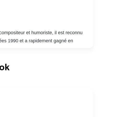
compositeur et humoriste, il est reconnu
nnées 1990 et a rapidement gagné en
 sa carrière musicale, il a également fait
oude.
e de « The Voice », où il a aidé de
ook
i ont valu plusieurs prix et distinctions,
 père de famille dévoué et un entrepreneur,
e musicale canadienne avec sa passion et son