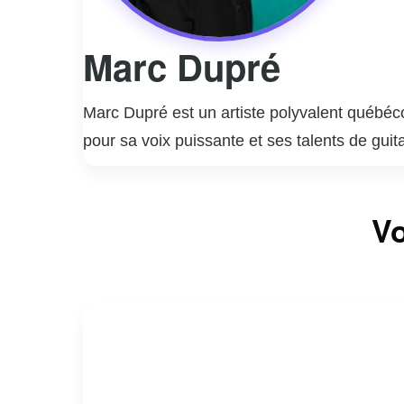
Marc Dupré
Marc Dupré est un artiste polyvalent québéco
pour sa voix puissante et ses talents de gu
popularité grâce à des succès comme « Voyag
ses preuves en tant qu’humoriste, collabor
Marc Dupré est aussi connu pour son rôle de 
Vo
nombreux talents émergents à se faire connaî
consolidant sa place dans le paysage culture
ayant lancé sa propre maison de production.
dévouement.