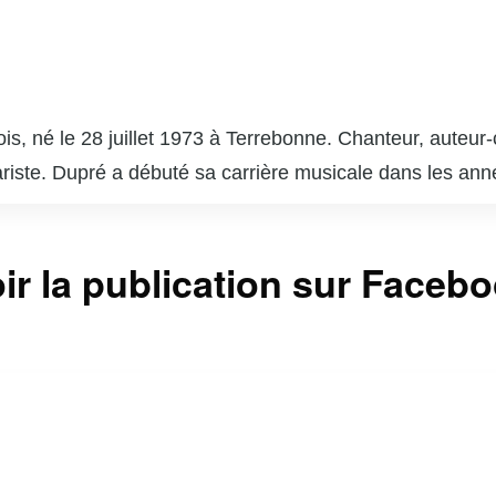
is, né le 28 juillet 1973 à Terrebonne. Chanteur, auteur-
itariste. Dupré a débuté sa carrière musicale dans les a
er vers toi » et « Nous sommes les mêmes ». En plus de
ant avec des figures emblématiques comme Louis-José H
coach dans l’émission « La Voix », la version québécois
ir la publication sur Faceb
tre. Son engagement envers la musique et son charisme lu
l québécois. En dehors de la scène, il est également un
 Marc Dupré continue d’influencer et d’inspirer la scèn