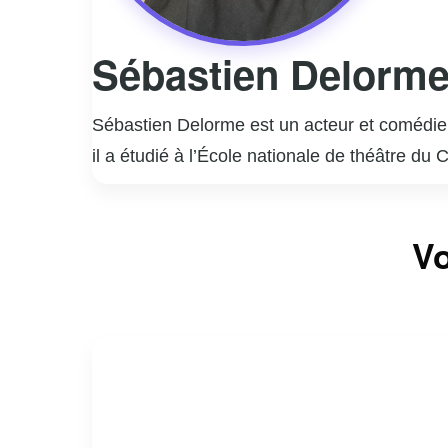
Sébastien Delorm
Sébastien Delorme est un acteur et comédien
il a étudié à l’École nationale de théâtre du
rapidement imposé comme une figure incont
Il est surtout connu pour ses rôles marquant
Vo
interprétation nuancée et authentique de per
la télévision, Sébastien Delorme a également
styles.
En dehors de sa carrière d’acteur, Delorme
engagement et sa passion pour son métier co