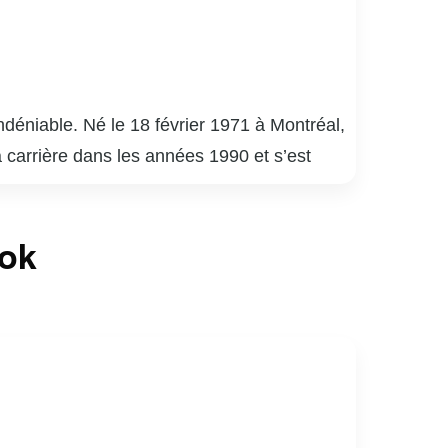
déniable. Né le 18 février 1971 à Montréal,
a carrière dans les années 1990 et s’est
uébécois.
é 9 », « District 31 » et « Mensonges ». Son
ook
de la critique. En plus de ses performances à
apacité à s’adapter à divers genres et
né de sports, notamment de hockey. Son
ices au Québec.