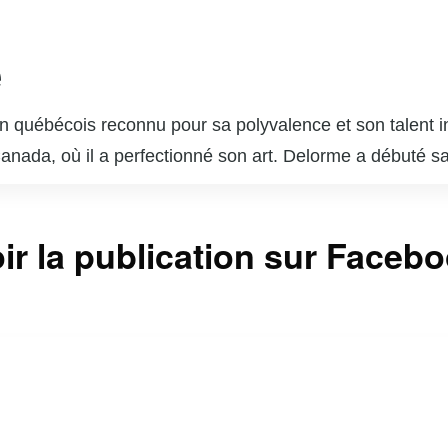
e
 québécois reconnu pour sa polyvalence et son talent in
 Canada, où il a perfectionné son art. Delorme a débuté s
ournable du paysage télévisuel et cinématographique q
s dans des séries télévisées populaires telles que « Unit
ir la publication sur Faceb
sonnages complexes lui a valu l’admiration du public et 
 brillé au cinéma et au théâtre, démontrant une grande c
 est également un père de famille dévoué et un passion
ntinuent d’inspirer de nombreux jeunes acteurs et actr