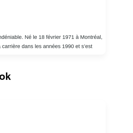
déniable. Né le 18 février 1971 à Montréal,
a carrière dans les années 1990 et s’est
uébécois.
é 9 », « District 31 » et « Mensonges ». Son
ook
de la critique. En plus de ses performances à
apacité à s’adapter à divers genres et
né de sports, notamment de hockey. Son
ices au Québec.