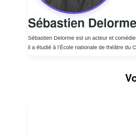
Sébastien Delorm
Sébastien Delorme est un acteur et comédien
il a étudié à l’École nationale de théâtre du
rapidement imposé comme une figure incont
Il est surtout connu pour ses rôles marquant
Vo
interprétation nuancée et authentique de per
la télévision, Sébastien Delorme a également
styles.
En dehors de sa carrière d’acteur, Delorme
engagement et sa passion pour son métier co