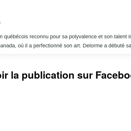
e
 québécois reconnu pour sa polyvalence et son talent in
 Canada, où il a perfectionné son art. Delorme a débuté s
ournable du paysage télévisuel et cinématographique q
s dans des séries télévisées populaires telles que « Unit
ir la publication sur Faceb
sonnages complexes lui a valu l’admiration du public et 
 brillé au cinéma et au théâtre, démontrant une grande c
 est également un père de famille dévoué et un passion
ntinuent d’inspirer de nombreux jeunes acteurs et actr