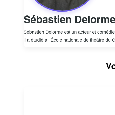
Sébastien Delorm
Sébastien Delorme est un acteur et comédien
il a étudié à l’École nationale de théâtre du
rapidement imposé comme une figure incont
Il est surtout connu pour ses rôles marquant
Vo
interprétation nuancée et authentique de per
la télévision, Sébastien Delorme a également
styles.
En dehors de sa carrière d’acteur, Delorme
engagement et sa passion pour son métier co