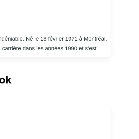
déniable. Né le 18 février 1971 à Montréal,
a carrière dans les années 1990 et s’est
uébécois.
é 9 », « District 31 » et « Mensonges ». Son
ook
de la critique. En plus de ses performances à
apacité à s’adapter à divers genres et
né de sports, notamment de hockey. Son
ices au Québec.