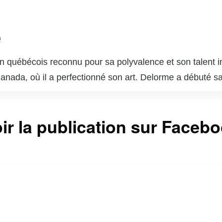
e
 québécois reconnu pour sa polyvalence et son talent in
 Canada, où il a perfectionné son art. Delorme a débuté s
ournable du paysage télévisuel et cinématographique q
s dans des séries télévisées populaires telles que « Unit
ir la publication sur Faceb
sonnages complexes lui a valu l’admiration du public et 
 brillé au cinéma et au théâtre, démontrant une grande c
 est également un père de famille dévoué et un passion
ntinuent d’inspirer de nombreux jeunes acteurs et actr