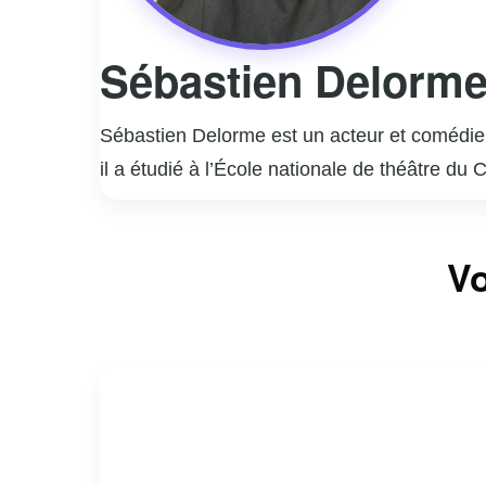
Sébastien Delorm
Sébastien Delorme est un acteur et comédien
il a étudié à l’École nationale de théâtre du
rapidement imposé comme une figure incont
Il est surtout connu pour ses rôles marquant
Vo
interprétation nuancée et authentique de per
la télévision, Sébastien Delorme a également
styles.
En dehors de sa carrière d’acteur, Delorme
engagement et sa passion pour son métier co