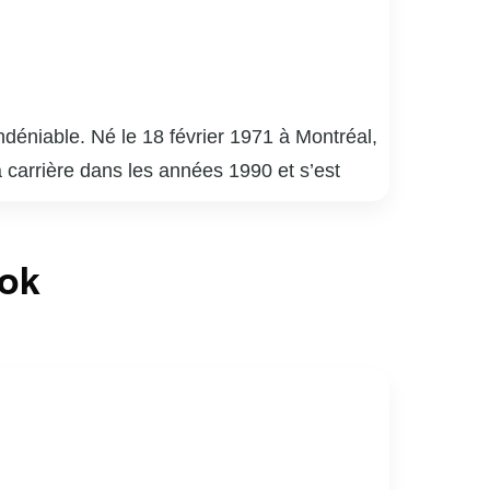
déniable. Né le 18 février 1971 à Montréal,
a carrière dans les années 1990 et s’est
uébécois.
é 9 », « District 31 » et « Mensonges ». Son
ook
de la critique. En plus de ses performances à
apacité à s’adapter à divers genres et
né de sports, notamment de hockey. Son
ices au Québec.