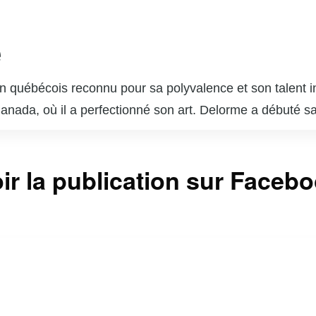
e
 québécois reconnu pour sa polyvalence et son talent in
 Canada, où il a perfectionné son art. Delorme a débuté s
ournable du paysage télévisuel et cinématographique q
s dans des séries télévisées populaires telles que « Unit
ir la publication sur Faceb
sonnages complexes lui a valu l’admiration du public et 
 brillé au cinéma et au théâtre, démontrant une grande c
 est également un père de famille dévoué et un passion
ntinuent d’inspirer de nombreux jeunes acteurs et actr