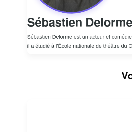
Sébastien Delorm
Sébastien Delorme est un acteur et comédien
il a étudié à l’École nationale de théâtre du
rapidement imposé comme une figure incont
Il est surtout connu pour ses rôles marquant
Vo
interprétation nuancée et authentique de per
la télévision, Sébastien Delorme a également
styles.
En dehors de sa carrière d’acteur, Delorme
engagement et sa passion pour son métier co