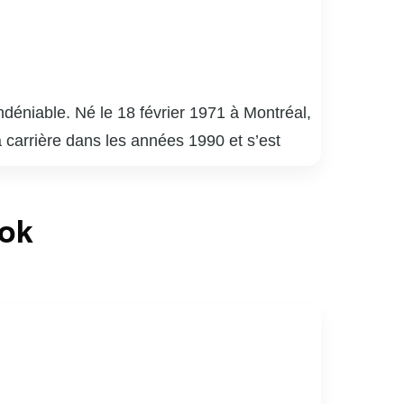
déniable. Né le 18 février 1971 à Montréal,
a carrière dans les années 1990 et s’est
uébécois.
é 9 », « District 31 » et « Mensonges ». Son
ook
de la critique. En plus de ses performances à
apacité à s’adapter à divers genres et
né de sports, notamment de hockey. Son
ices au Québec.