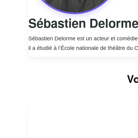
Sébastien Delorm
Sébastien Delorme est un acteur et comédien
il a étudié à l’École nationale de théâtre du
rapidement imposé comme une figure incont
Il est surtout connu pour ses rôles marquant
Vo
interprétation nuancée et authentique de per
la télévision, Sébastien Delorme a également
styles.
En dehors de sa carrière d’acteur, Delorme
engagement et sa passion pour son métier co