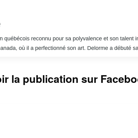
e
 québécois reconnu pour sa polyvalence et son talent in
 Canada, où il a perfectionné son art. Delorme a débuté s
ournable du paysage télévisuel et cinématographique q
s dans des séries télévisées populaires telles que « Unit
ir la publication sur Faceb
sonnages complexes lui a valu l’admiration du public et 
 brillé au cinéma et au théâtre, démontrant une grande c
 est également un père de famille dévoué et un passion
ntinuent d’inspirer de nombreux jeunes acteurs et actr