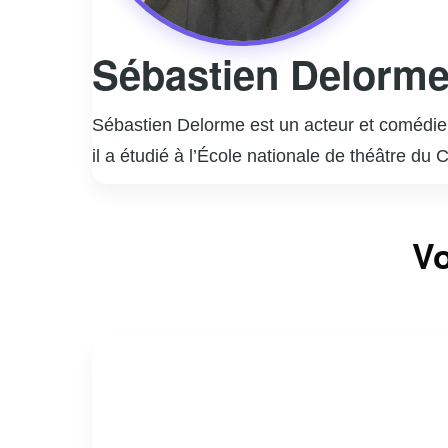
Sébastien Delorm
Sébastien Delorme est un acteur et comédien
il a étudié à l’École nationale de théâtre du
rapidement imposé comme une figure incont
Il est surtout connu pour ses rôles marquant
Vo
interprétation nuancée et authentique de per
la télévision, Sébastien Delorme a également
styles.
En dehors de sa carrière d’acteur, Delorme
engagement et sa passion pour son métier co