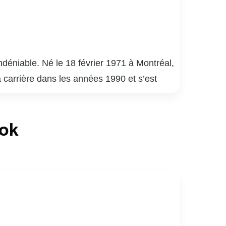
déniable. Né le 18 février 1971 à Montréal,
a carrière dans les années 1990 et s’est
uébécois.
é 9 », « District 31 » et « Mensonges ». Son
ook
de la critique. En plus de ses performances à
apacité à s’adapter à divers genres et
né de sports, notamment de hockey. Son
ices au Québec.