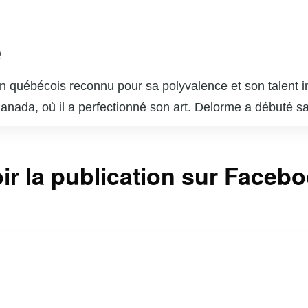
e
 québécois reconnu pour sa polyvalence et son talent in
 Canada, où il a perfectionné son art. Delorme a débuté s
ournable du paysage télévisuel et cinématographique q
s dans des séries télévisées populaires telles que « Unit
ir la publication sur Faceb
sonnages complexes lui a valu l’admiration du public et 
 brillé au cinéma et au théâtre, démontrant une grande c
 est également un père de famille dévoué et un passion
ntinuent d’inspirer de nombreux jeunes acteurs et actr