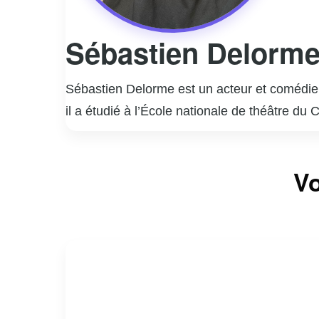
Sébastien Delorm
Sébastien Delorme est un acteur et comédien
il a étudié à l’École nationale de théâtre du
rapidement imposé comme une figure incont
Il est surtout connu pour ses rôles marquant
Vo
interprétation nuancée et authentique de per
la télévision, Sébastien Delorme a également
styles.
En dehors de sa carrière d’acteur, Delorme
engagement et sa passion pour son métier co