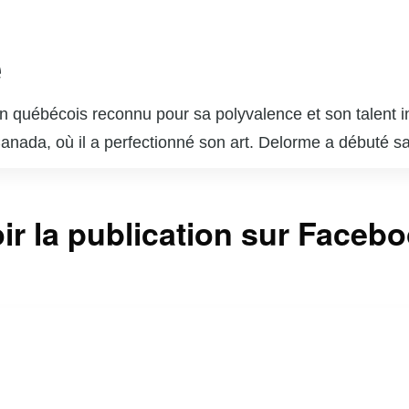
e
 québécois reconnu pour sa polyvalence et son talent in
 Canada, où il a perfectionné son art. Delorme a débuté s
ournable du paysage télévisuel et cinématographique q
s dans des séries télévisées populaires telles que « Unit
ir la publication sur Faceb
sonnages complexes lui a valu l’admiration du public et 
 brillé au cinéma et au théâtre, démontrant une grande c
 est également un père de famille dévoué et un passion
ntinuent d’inspirer de nombreux jeunes acteurs et actr