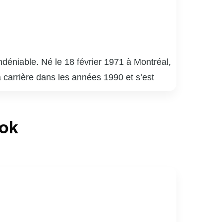
déniable. Né le 18 février 1971 à Montréal,
a carrière dans les années 1990 et s’est
uébécois.
é 9 », « District 31 » et « Mensonges ». Son
ook
de la critique. En plus de ses performances à
apacité à s’adapter à divers genres et
né de sports, notamment de hockey. Son
ices au Québec.