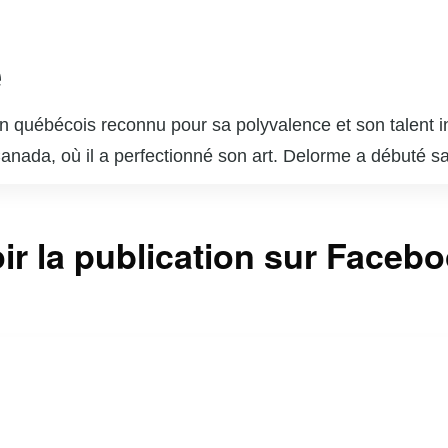
e
 québécois reconnu pour sa polyvalence et son talent in
 Canada, où il a perfectionné son art. Delorme a débuté s
ournable du paysage télévisuel et cinématographique q
s dans des séries télévisées populaires telles que « Unit
ir la publication sur Faceb
sonnages complexes lui a valu l’admiration du public et 
 brillé au cinéma et au théâtre, démontrant une grande c
 est également un père de famille dévoué et un passion
ntinuent d’inspirer de nombreux jeunes acteurs et actr