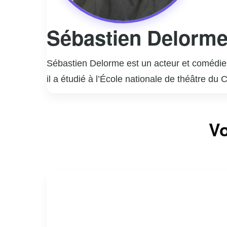
Sébastien Delorm
Sébastien Delorme est un acteur et comédien
il a étudié à l’École nationale de théâtre du
rapidement imposé comme une figure incont
Il est surtout connu pour ses rôles marquant
Vo
interprétation nuancée et authentique de per
la télévision, Sébastien Delorme a également
styles.
En dehors de sa carrière d’acteur, Delorme
engagement et sa passion pour son métier co