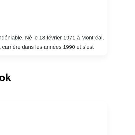
déniable. Né le 18 février 1971 à Montréal,
a carrière dans les années 1990 et s’est
uébécois.
é 9 », « District 31 » et « Mensonges ». Son
ook
de la critique. En plus de ses performances à
apacité à s’adapter à divers genres et
né de sports, notamment de hockey. Son
ices au Québec.