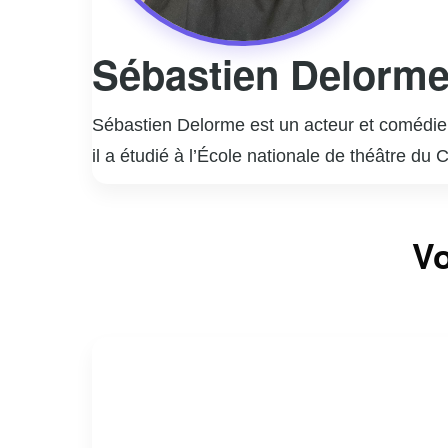
Sébastien Delorm
Sébastien Delorme est un acteur et comédien
il a étudié à l’École nationale de théâtre du
rapidement imposé comme une figure incont
Il est surtout connu pour ses rôles marquant
Vo
interprétation nuancée et authentique de per
la télévision, Sébastien Delorme a également
styles.
En dehors de sa carrière d’acteur, Delorme
engagement et sa passion pour son métier co