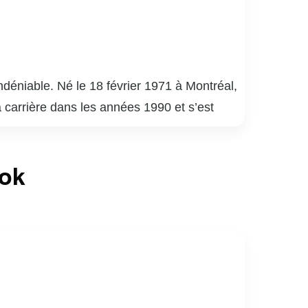
déniable. Né le 18 février 1971 à Montréal,
a carrière dans les années 1990 et s’est
uébécois.
é 9 », « District 31 » et « Mensonges ». Son
ook
de la critique. En plus de ses performances à
apacité à s’adapter à divers genres et
né de sports, notamment de hockey. Son
ices au Québec.