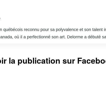
e
 québécois reconnu pour sa polyvalence et son talent in
 Canada, où il a perfectionné son art. Delorme a débuté s
ournable du paysage télévisuel et cinématographique q
s dans des séries télévisées populaires telles que « Unit
ir la publication sur Faceb
sonnages complexes lui a valu l’admiration du public et 
 brillé au cinéma et au théâtre, démontrant une grande c
 est également un père de famille dévoué et un passion
ntinuent d’inspirer de nombreux jeunes acteurs et actr